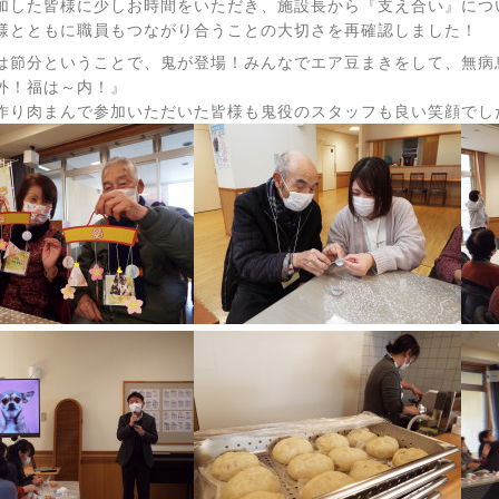
加した皆様に少しお時間をいただき、施設長から『支え合い』につ
様とともに職員もつながり合うことの大切さを再確認しました！
は節分ということで、鬼が登場！みんなでエア豆まきをして、無病
外！福は～内！』
作り肉まんで参加いただいた皆様も鬼役のスタッフも良い笑顔でし